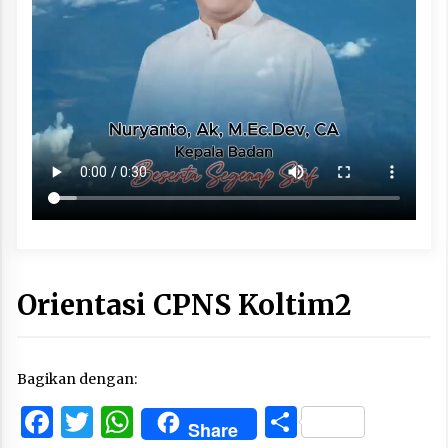
Orientasi CPNS Koltim2
Bagikan dengan:
Facebook
Twitter
WhatsApp
Share
Share