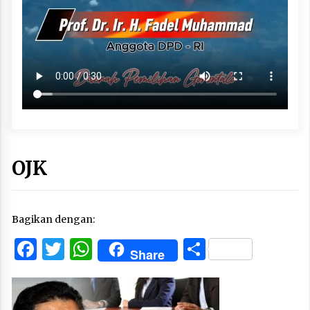
OJK
Bagikan dengan:
Facebook
Twitter
WhatsApp
Share
Share