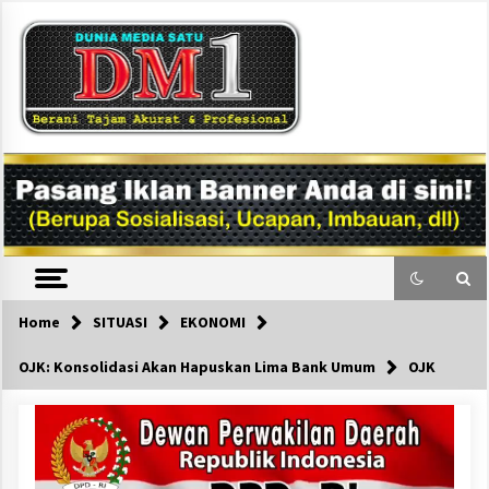
Skip
to
content
DM1
Home
SITUASI
EKONOMI
OJK: Konsolidasi Akan Hapuskan Lima Bank Umum
OJK