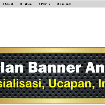
# Sosial
# Hukum
# Politik
# Nasional