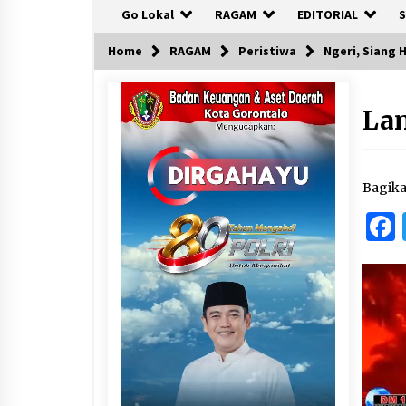
Go Lokal
RAGAM
EDITORIAL
S
Home
RAGAM
Peristiwa
Ngeri, Siang 
La
Bagik