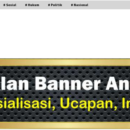
# Sosial
# Hukum
# Politik
# Nasional