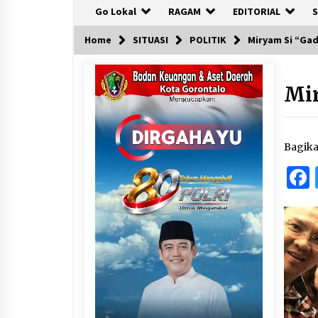
Go Lokal
RAGAM
EDITORIAL
S
Home
SITUASI
POLITIK
Miryam Si “Gad
Mi
Bagik