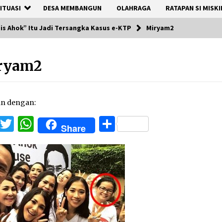
ITUASI
DESA MEMBANGUN
OLAHRAGA
RATAPAN SI MISKI
is Ahok” Itu Jadi Tersangka Kasus e-KTP
Miryam2
ryam2
an dengan:
Facebook
Twitter
WhatsApp
Share
Share