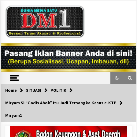
Skip
to
content
DM1
Home
SITUASI
POLITIK
Miryam Si “Gadis Ahok” Itu Jadi Tersangka Kasus e-KTP
Miryam1