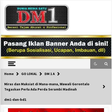
Skip
to
content
DM1
Home
GO LOKAL
DM 1 A
Miras dan Maksiat di Mana-mana, Wawali Gorontalo
Tegaskan Perlu Ada Perda Serambi Madinah
dm1-dan-bd1