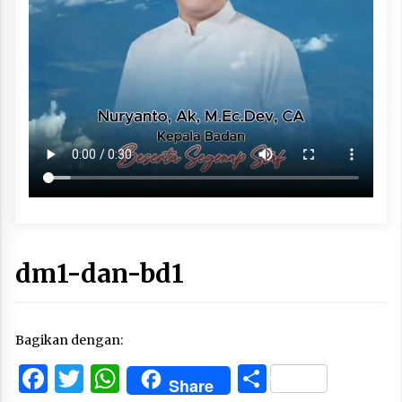
dm1-dan-bd1
Bagikan dengan:
Facebook
Twitter
WhatsApp
Share
Share