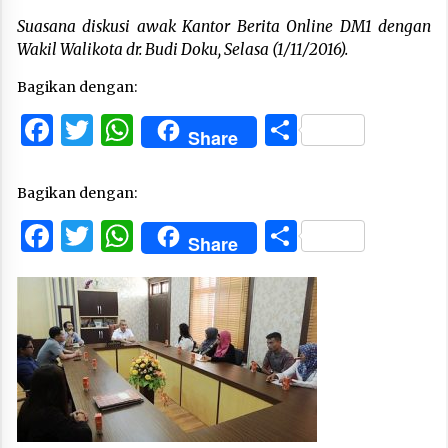
Suasana diskusi awak Kantor Berita Online DM1 dengan
Wakil Walikota dr. Budi Doku, Selasa (1/11/2016).
Bagikan dengan:
Facebook
Twitter
WhatsApp
Share
Share
Bagikan dengan:
Facebook
Twitter
WhatsApp
Share
Share