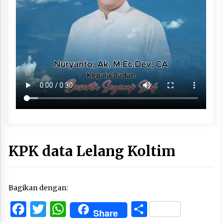
KPK data Lelang Koltim
Bagikan dengan:
Facebook
Twitter
WhatsApp
Share
Share