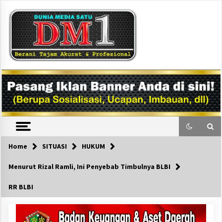
Skip
to
content
DM1
Home
SITUASI
HUKUM
Menurut Rizal Ramli, Ini Penyebab Timbulnya BLBI
RR BLBI