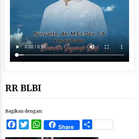
RR BLBI
Bagikan dengan:
Facebook
Twitter
WhatsApp
Share
Share