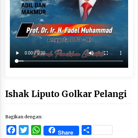
Ishak Liputo Golkar Pelangi
Bagikan dengan:
Facebook
Twitter
WhatsApp
Share
Share