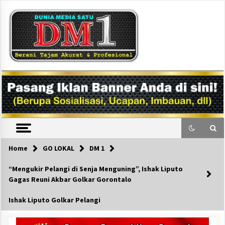
Skip
to
content
DM1
Home
GO LOKAL
DM 1
“Mengukir Pelangi di Senja Menguning”, Ishak Liputo
Gagas Reuni Akbar Golkar Gorontalo
Ishak Liputo Golkar Pelangi