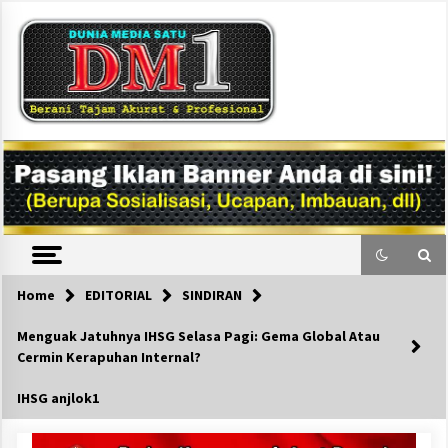
Skip
to
content
DM1
Home
EDITORIAL
SINDIRAN
Menguak Jatuhnya IHSG Selasa Pagi: Gema Global Atau
Cermin Kerapuhan Internal?
IHSG anjlok1