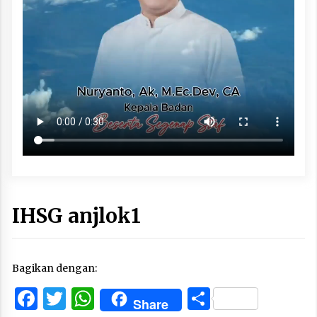
IHSG anjlok1
Bagikan dengan:
Facebook
Twitter
WhatsApp
Share
Share