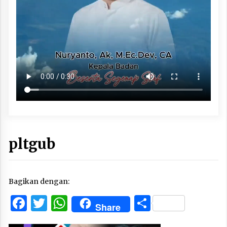
pltgub
Bagikan dengan:
Facebook
Twitter
WhatsApp
Share
Share