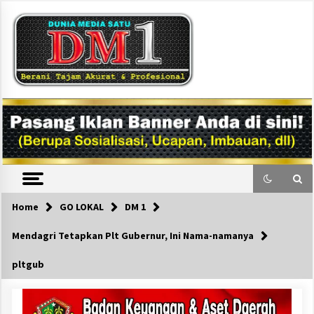
Skip
to
content
DM1
Home
GO LOKAL
DM 1
Mendagri Tetapkan Plt Gubernur, Ini Nama-namanya
pltgub