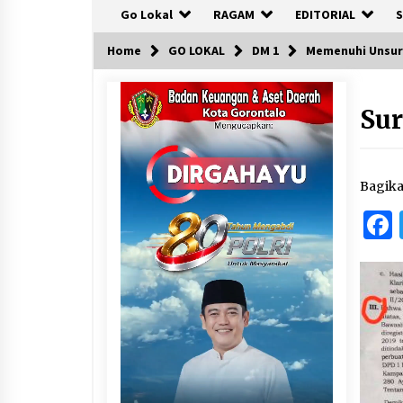
Go Lokal
RAGAM
EDITORIAL
S
Home
GO LOKAL
DM 1
Memenuhi Unsur 
Sur
Bagik