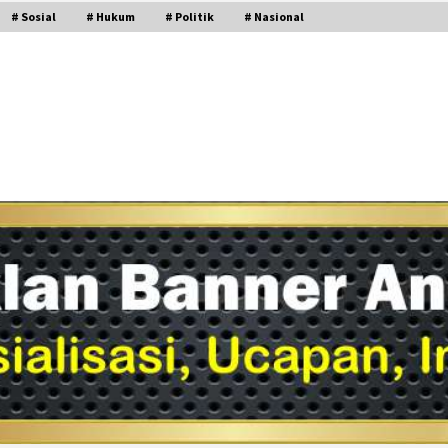
# Sosial
# Hukum
# Politik
# Nasional