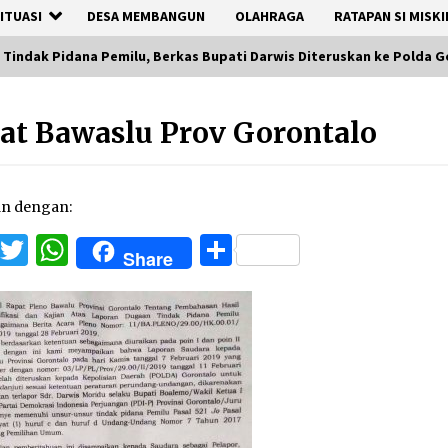
ITUASI
DESA MEMBANGUN
OLAHRAGA
RATAPAN SI MISKI
Tindak Pidana Pemilu, Berkas Bupati Darwis Diteruskan ke Polda 
at Bawaslu Prov Gorontalo
an dengan:
Facebook
Twitter
WhatsApp
Share
Share