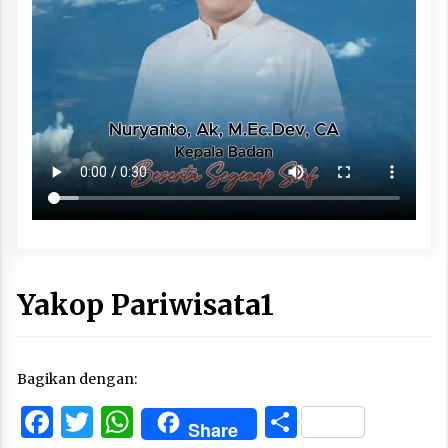
Yakop Pariwisata1
Bagikan dengan:
Facebook
Twitter
WhatsApp
Share
Share