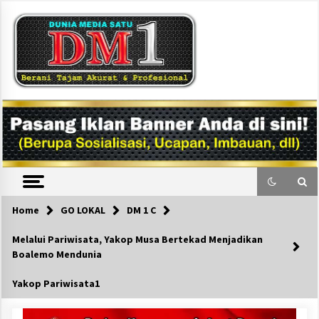
Skip
to
content
DM1
Home
GO LOKAL
DM 1 C
Melalui Pariwisata, Yakop Musa Bertekad Menjadikan
Boalemo Mendunia
Yakop Pariwisata1