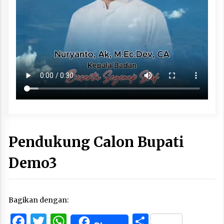
Pendukung Calon Bupati
Demo3
Bagikan dengan:
Facebook
Twitter
WhatsApp
Share