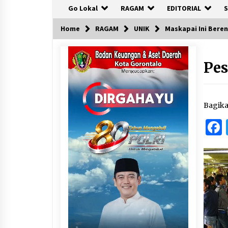
Go Lokal
RAGAM
EDITORIAL
S
Home
RAGAM
UNIK
Maskapai Ini Bere
Pes
Bagik