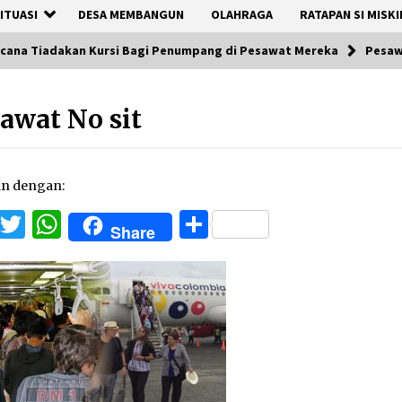
ITUASI
DESA MEMBANGUN
OLAHRAGA
RATAPAN SI MISKI
ncana Tiadakan Kursi Bagi Penumpang di Pesawat Mereka
Pesaw
awat No sit
an dengan:
Facebook
Twitter
WhatsApp
Share
Share