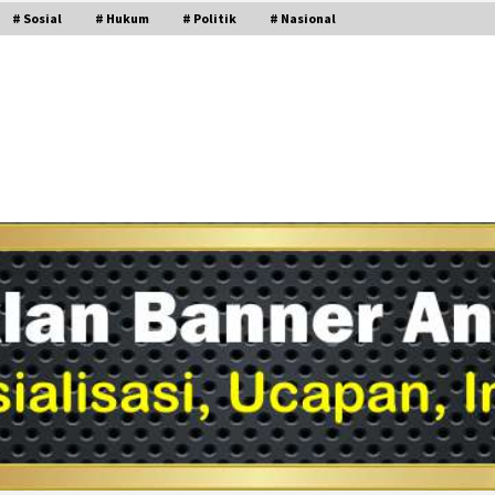
# Sosial
# Hukum
# Politik
# Nasional