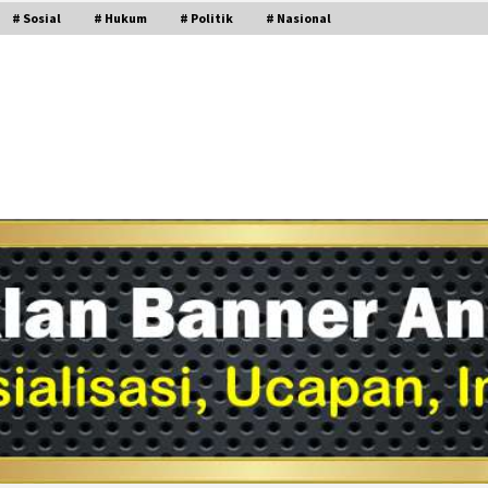
# Sosial
# Hukum
# Politik
# Nasional