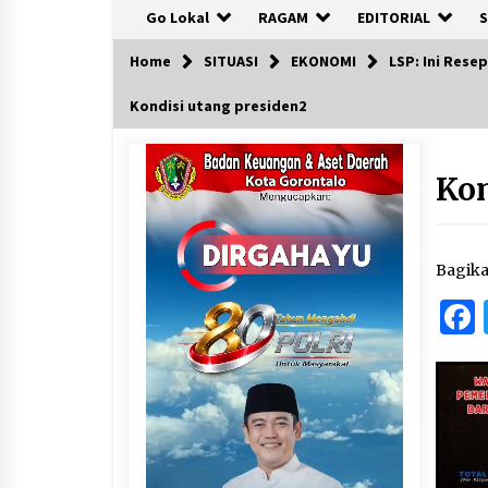
Go Lokal
RAGAM
EDITORIAL
S
Home
SITUASI
EKONOMI
LSP: Ini Res
Kondisi utang presiden2
Kon
Bagik