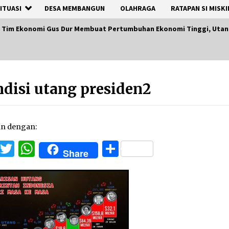
ITUASI
DESA MEMBANGUN
OLAHRAGA
RATAPAN SI MISKI
ep Tim Ekonomi Gus Dur Membuat Pertumbuhan Ekonomi Tinggi, Utan
disi utang presiden2
an dengan:
Facebook
Twitter
WhatsApp
Share
Share