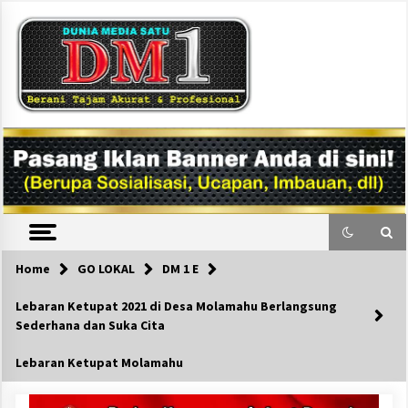
Skip
to
content
DM1
Home
GO LOKAL
DM 1 E
Lebaran Ketupat 2021 di Desa Molamahu Berlangsung
Sederhana dan Suka Cita
Lebaran Ketupat Molamahu