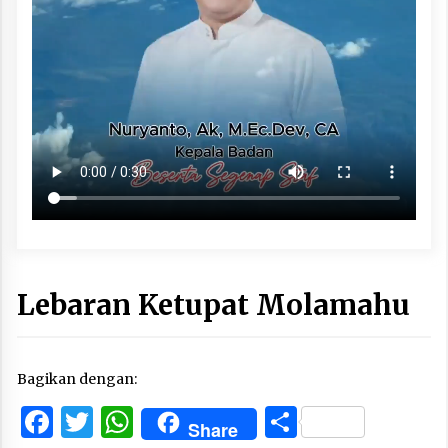
Lebaran Ketupat Molamahu
Bagikan dengan:
Facebook
Twitter
WhatsApp
Share
Share