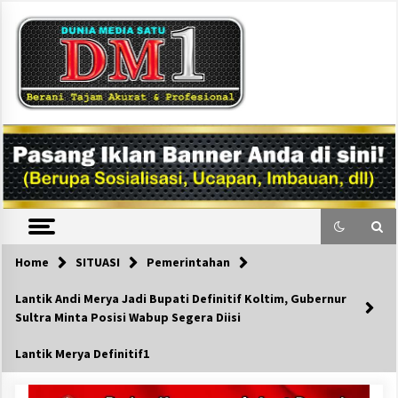
Skip
to
content
DM1
Home
SITUASI
Pemerintahan
Lantik Andi Merya Jadi Bupati Definitif Koltim, Gubernur
Sultra Minta Posisi Wabup Segera Diisi
Lantik Merya Definitif1