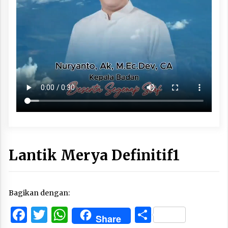
Lantik Merya Definitif1
Bagikan dengan:
Facebook
Twitter
WhatsApp
Share
Share