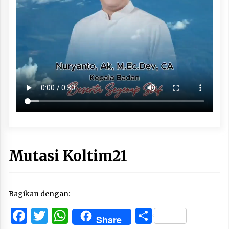
Mutasi Koltim21
Bagikan dengan:
Facebook
Twitter
WhatsApp
Share
Share