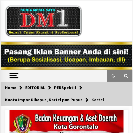
Skip
to
content
DM1
Home
EDITORIAL
PERSpektif
Kuota Impor Dihapus, Kartel pun Pupus
Kartel