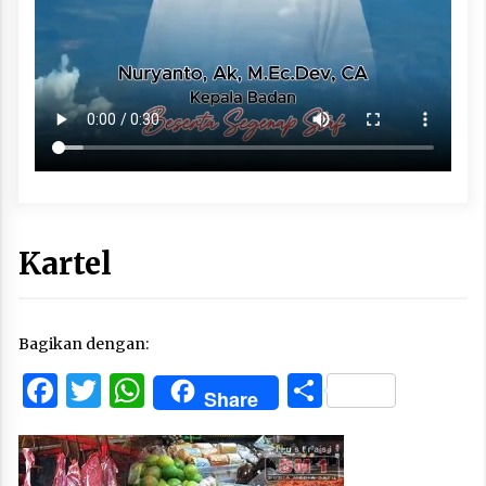
Kartel
Bagikan dengan:
Facebook
Twitter
WhatsApp
Share
Share