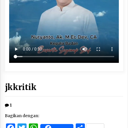
jkkritik
1
Bagikan dengan:
Facebook
Twitter
WhatsApp
Share