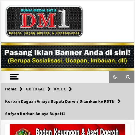
Skip
to
content
DM1
Home
GO LOKAL
DM 1 C
Korban Dugaan Aniaya Bupati Darwis Dilarikan ke RSTN
Sofyan Korban Aniaya Bupati1