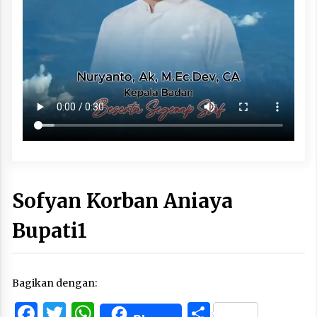
Sofyan Korban Aniaya
Bupati1
Bagikan dengan:
Facebook
Twitter
WhatsApp
Share