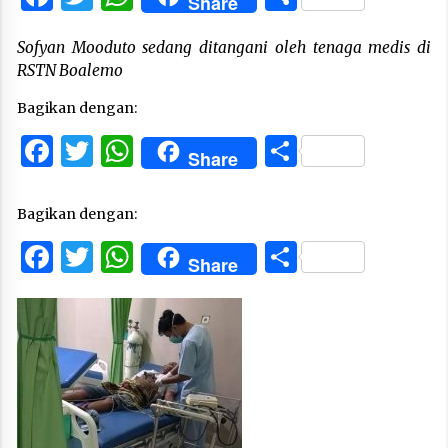
Share
Sofyan Mooduto sedang ditangani oleh tenaga medis di
RSTN Boalemo
Bagikan dengan:
Facebook
Twitter
WhatsApp
Share
Share
Bagikan dengan:
Facebook
Twitter
WhatsApp
Share
Share