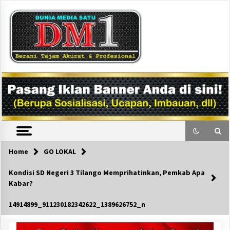
Skip
to
content
DM1
Home
GO LOKAL
Kondisi SD Negeri 3 Tilango Memprihatinkan, Pemkab Apa
Kabar?
14914899_911230182342622_1389626752_n