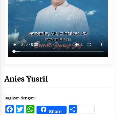
Anies Yusril
Bagikan dengan:
Facebook
Twitter
WhatsApp
Share
Share