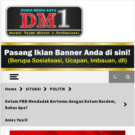
Skip
to
content
DM1
Home
SITUASI
POLITIK
Ketum PBB Mendadak Bertemu dengan Ketum Nasdem,
Bahas Apa?
Anies Yusril