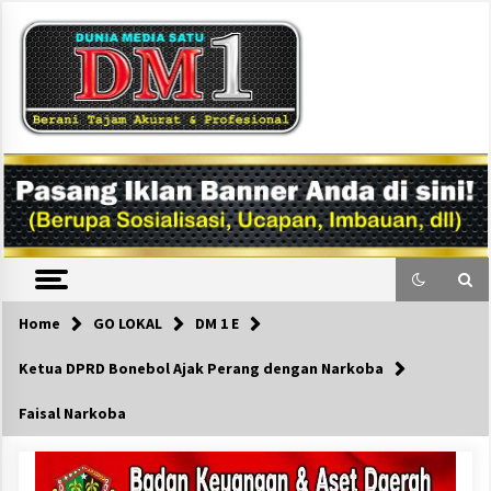
Skip
to
content
DM1
Home
GO LOKAL
DM 1 E
Ketua DPRD Bonebol Ajak Perang dengan Narkoba
Faisal Narkoba