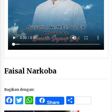
Faisal Narkoba
Bagikan dengan:
Facebook
Twitter
WhatsApp
Share
Share