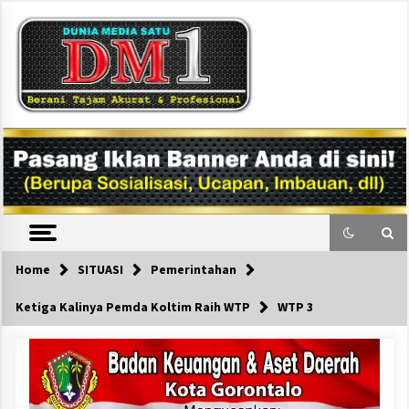
Skip
to
content
DM1
Home
SITUASI
Pemerintahan
Ketiga Kalinya Pemda Koltim Raih WTP
WTP 3