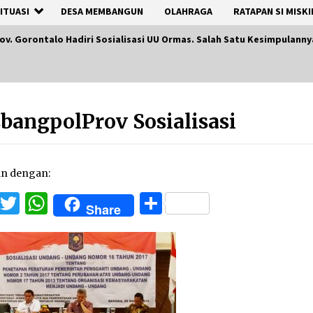
ITUASI
DESA MEMBANGUN
OLAHRAGA
RATAPAN SI MISKI
v. Gorontalo Hadiri Sosialisasi UU Ormas. Salah Satu Kesimpulann
bangpolProv Sosialisasi
an dengan:
Facebook
Twitter
WhatsApp
Share
Share