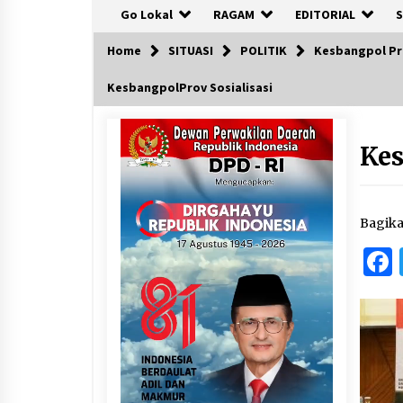
Go Lokal
RAGAM
EDITORIAL
S
Home
SITUASI
POLITIK
Kesbangpol Pro
KesbangpolProv Sosialisasi
Kes
Bagik