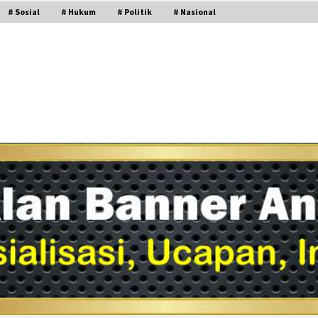
# Sosial
# Hukum
# Politik
# Nasional