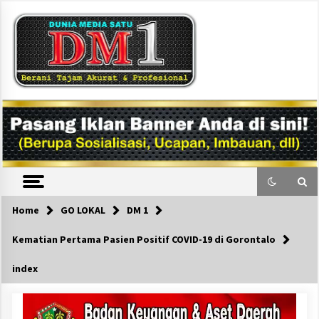
Skip
to
content
DM1
Home
GO LOKAL
DM 1
Kematian Pertama Pasien Positif COVID-19 di Gorontalo
index