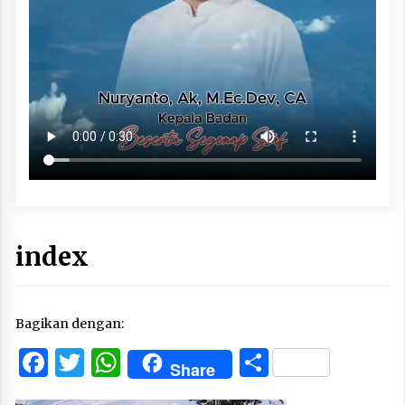
index
Bagikan dengan:
Facebook
Twitter
WhatsApp
Share
Share