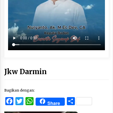
Jkw Darmin
Bagikan dengan:
Facebook
Twitter
WhatsApp
Share
Share