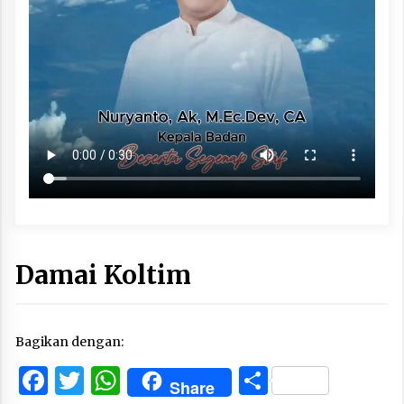
Damai Koltim
Bagikan dengan:
Facebook
Twitter
WhatsApp
Share
Share