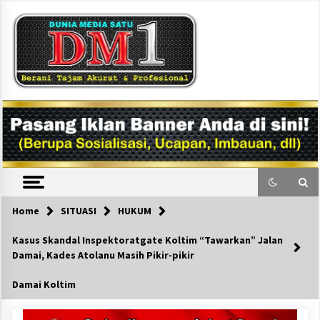
Skip
to
content
DM1
Home
SITUASI
HUKUM
Kasus Skandal Inspektoratgate Koltim “Tawarkan” Jalan
Damai, Kades Atolanu Masih Pikir-pikir
Damai Koltim