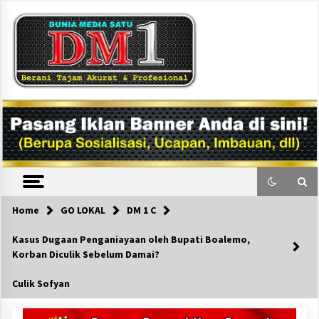
Skip
to
content
DM1
Home
GO LOKAL
DM 1 C
Kasus Dugaan Penganiayaan oleh Bupati Boalemo,
Korban Diculik Sebelum Damai?
Culik Sofyan