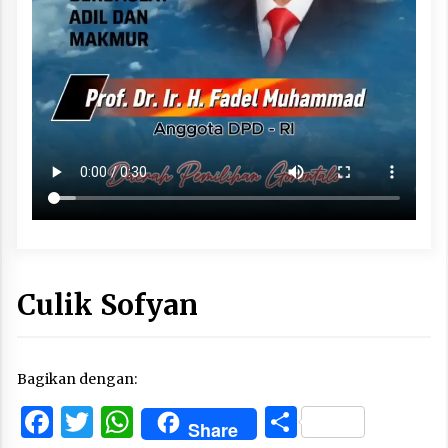
Culik Sofyan
Bagikan dengan:
Facebook
Twitter
WhatsApp
Share
Share