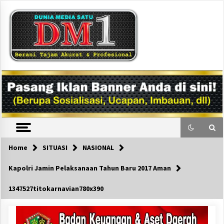
Skip
to
content
DM1
Home
SITUASI
NASIONAL
Kapolri Jamin Pelaksanaan Tahun Baru 2017 Aman
1347527titokarnavian780x390