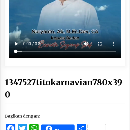
1347527titokarnavian780x39
0
Bagikan dengan:
Facebook
Twitter
WhatsApp
Share