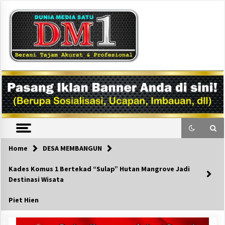
Skip
to
content
DM1
Home
DESA MEMBANGUN
Kades Komus 1 Bertekad “Sulap” Hutan Mangrove Jadi
Destinasi Wisata
Piet Hien