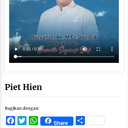
Piet Hien
Bagikan dengan:
Facebook
Twitter
WhatsApp
Share
Share