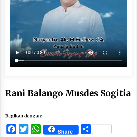
Rani Balango Musdes Sogitia
Bagikan dengan:
Facebook
Twitter
WhatsApp
Share
Share