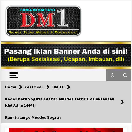
Skip
to
content
DM1
Home
GO LOKAL
DM 1 E
Kades Baru Sogitia Adakan Musdes Terkait Pelaksanaan
Idul Adha 1444 H
Rani Balango Musdes Sogitia