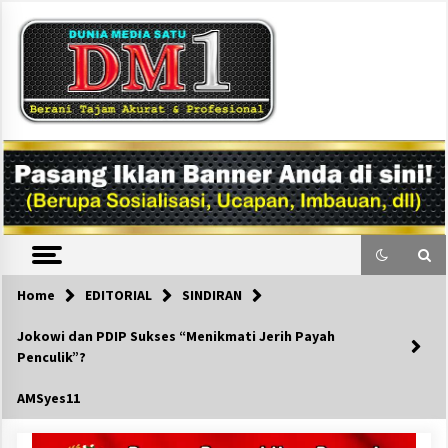
Skip
to
content
DM1
Home
EDITORIAL
SINDIRAN
Jokowi dan PDIP Sukses “Menikmati Jerih Payah
Penculik”?
AMSyes11