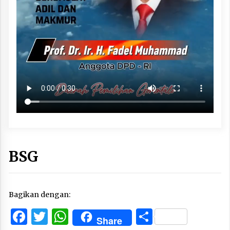
BSG
Bagikan dengan:
Facebook
Twitter
WhatsApp
Share
Share