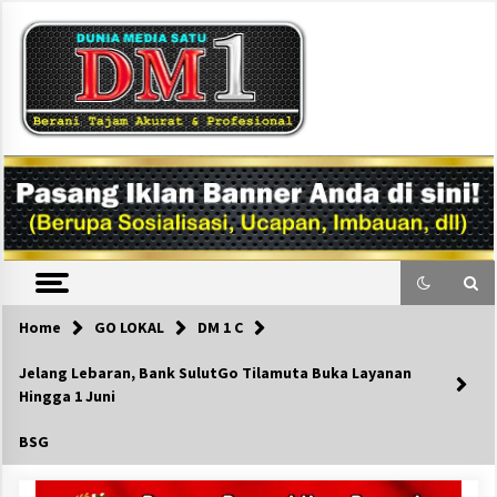
Skip
to
content
DM1
Home
GO LOKAL
DM 1 C
Jelang Lebaran, Bank SulutGo Tilamuta Buka Layanan
Hingga 1 Juni
BSG