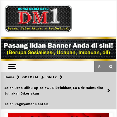
Skip
to
content
DM1
Home
GO LOKAL
DM 1 C
Jalan Desa Olibu-Apitalawu Dikeluhkan, La Ode Haimudin:
Juli akan Dikerjakan
Jalan Paguyaman Pantai1