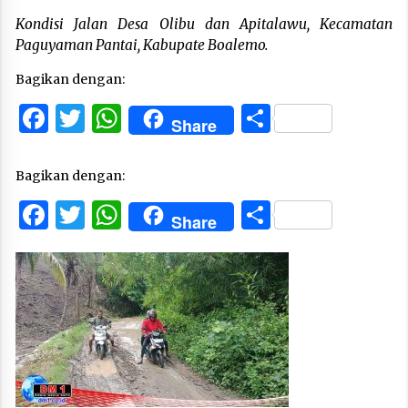
Kondisi Jalan Desa Olibu dan Apitalawu, Kecamatan
Paguyaman Pantai, Kabupate Boalemo.
Bagikan dengan:
Facebook
Twitter
WhatsApp
Share
Share
Bagikan dengan:
Facebook
Twitter
WhatsApp
Share
Share