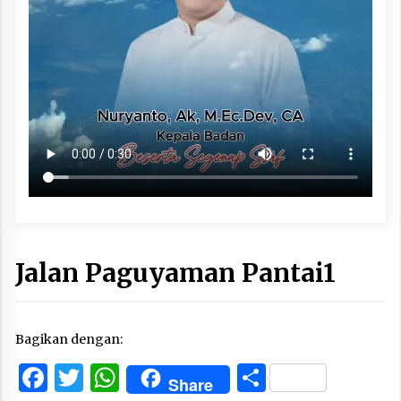
Jalan Paguyaman Pantai1
Bagikan dengan:
Facebook
Twitter
WhatsApp
Share
Share