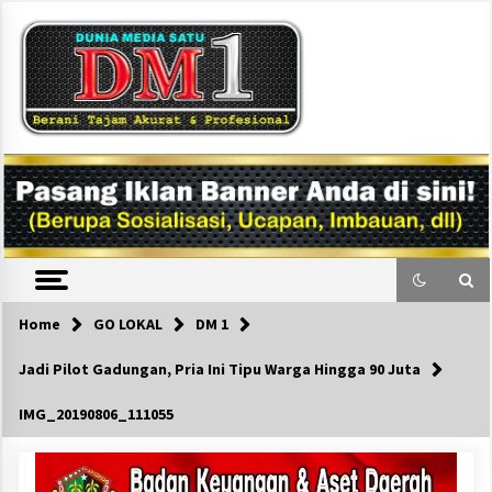
Skip
to
content
DM1
Home
GO LOKAL
DM 1
Jadi Pilot Gadungan, Pria Ini Tipu Warga Hingga 90 Juta
IMG_20190806_111055