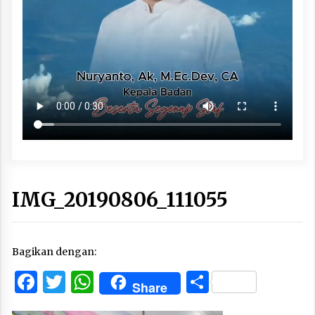
IMG_20190806_111055
Bagikan dengan:
Facebook
Twitter
WhatsApp
Share
Share