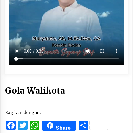
Gola Walikota
Bagikan dengan:
Facebook
Twitter
WhatsApp
Share
Share