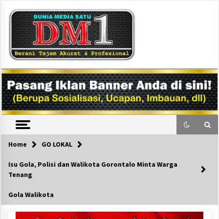
Skip
to
content
DM1
Home
GO LOKAL
Isu Gola, Polisi dan Walikota Gorontalo Minta Warga
Tenang
Gola Walikota