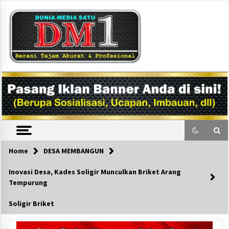
Skip
to
content
DM1
Home
DESA MEMBANGUN
Inovasi Desa, Kades Soligir Munculkan Briket Arang
Tempurung
Soligir Briket