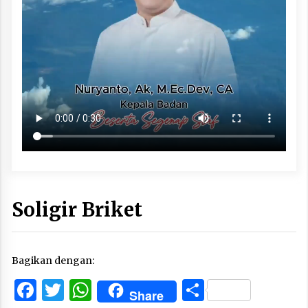
Soligir Briket
Bagikan dengan:
Facebook
Twitter
WhatsApp
Share
Share