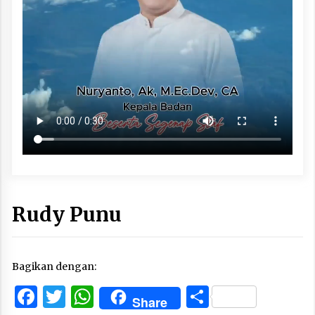
Rudy Punu
Bagikan dengan:
Facebook
Twitter
WhatsApp
Share
Share