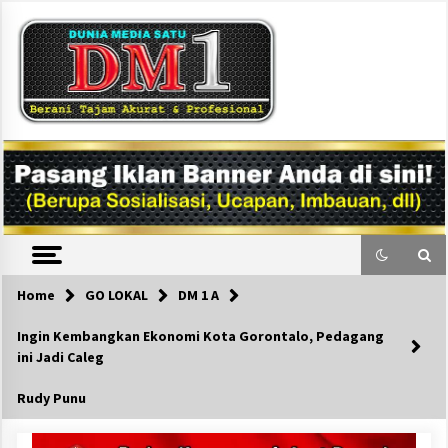
Skip
to
content
DM1
Home
GO LOKAL
DM 1 A
Ingin Kembangkan Ekonomi Kota Gorontalo, Pedagang
ini Jadi Caleg
Rudy Punu