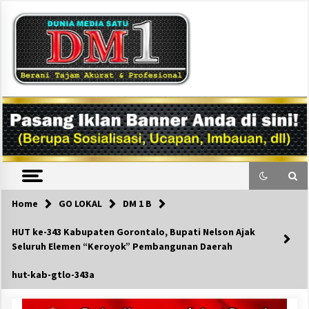
Skip
to
content
DM1
Home
GO LOKAL
DM 1 B
HUT ke-343 Kabupaten Gorontalo, Bupati Nelson Ajak
Seluruh Elemen “Keroyok” Pembangunan Daerah
hut-kab-gtlo-343a