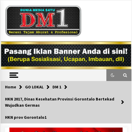
Skip
to
content
DM1
Home
GO LOKAL
DM 1
HKN 2017, Dinas Kesehatan Provinsi Gorontalo Bertekad
Wujudkan Germas
HKN prov Gorontalo1