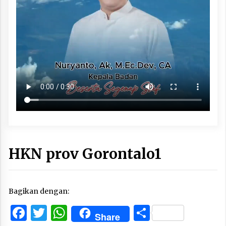
HKN prov Gorontalo1
Bagikan dengan:
Facebook
Twitter
WhatsApp
Share
Share