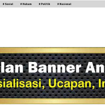
# Sosial
# Hukum
# Politik
# Nasional