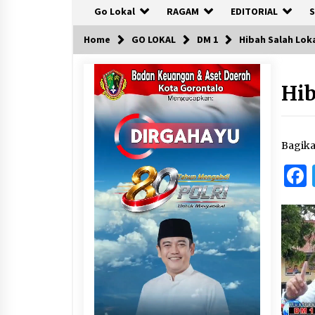
Go Lokal
RAGAM
EDITORIAL
S
Home
GO LOKAL
DM 1
Hibah Salah Lok
Hi
Bagik