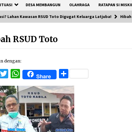
ITUASI
DESA MEMBANGUN
OLAHRAGA
RATAPAN SI MISKI
asi? Lahan Kawasan RSUD Toto Digugat Keluarga Latjuba!
Hibah
bah RSUD Toto
an dengan:
Facebook
Twitter
WhatsApp
Share
Share