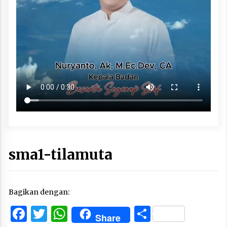
sma1-tilamuta
Bagikan dengan:
Facebook
Twitter
WhatsApp
Share
Share