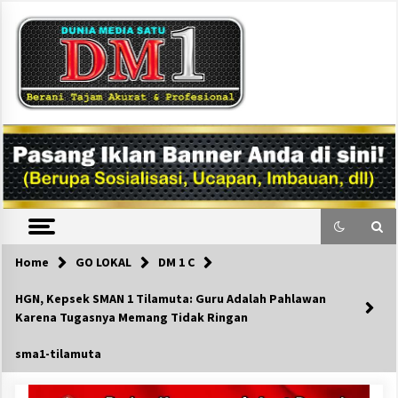
Skip
to
content
DM1
Home
GO LOKAL
DM 1 C
HGN, Kepsek SMAN 1 Tilamuta: Guru Adalah Pahlawan
Karena Tugasnya Memang Tidak Ringan
sma1-tilamuta