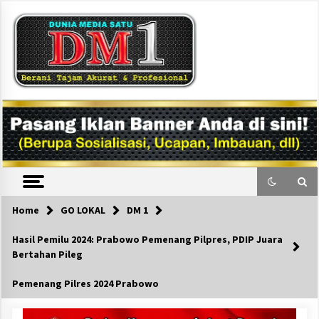
Skip
to
content
DM1
Home
GO LOKAL
DM 1
Hasil Pemilu 2024: Prabowo Pemenang Pilpres, PDIP Juara
Bertahan Pileg
Pemenang Pilres 2024 Prabowo