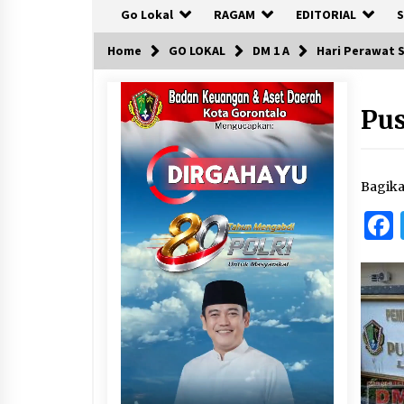
Go Lokal
RAGAM
EDITORIAL
S
Home
GO LOKAL
DM 1 A
Hari Perawat 
Pu
Bagik