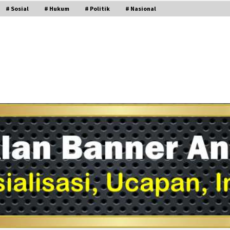
# Sosial
# Hukum
# Politik
# Nasional