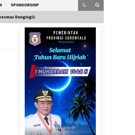
N
SPONSORSHIP
kesmas Dungingi1