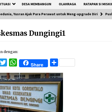
ITUASI
DESA MEMBANGUN
OLAHRAGA
RATAPAN SI MISKI
Sedunia, Yusran Ajak Para Perawat untuk Meng-upgrade Diri
Pus
skesmas Dungingi1
an dengan:
Facebook
Twitter
WhatsApp
Share
Share