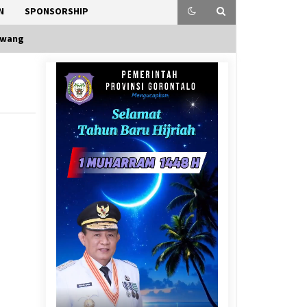
N
SPONSORSHIP
awang