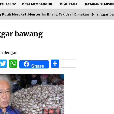
ITUASI
DESA MEMBANGUN
OLAHRAGA
RATAPAN SI MISKI
Putih Meroket, Menteri Ini Bilang Tak Usah Dimakan
enggar b
ggar bawang
an dengan:
Facebook
Twitter
WhatsApp
Share
Share