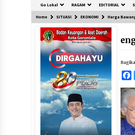
Go Lokal
RAGAM
EDITORIAL
S
Home
SITUASI
EKONOMI
Harga Bawang 
en
Bagik