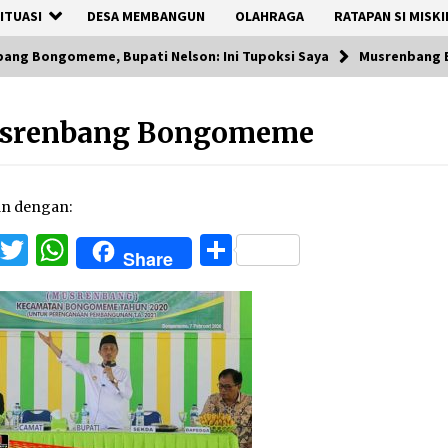
ITUASI
DESA MEMBANGUN
OLAHRAGA
RATAPAN SI MISKI
bang Bongomeme, Bupati Nelson: Ini Tupoksi Saya
Musrenbang
srenbang Bongomeme
an dengan:
Facebook
Twitter
WhatsApp
Share
Share