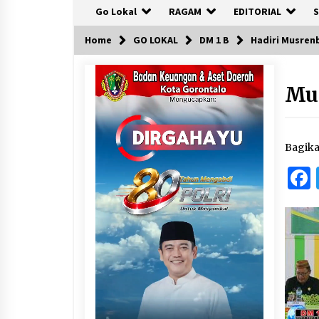
Go Lokal
RAGAM
EDITORIAL
S
Home
GO LOKAL
DM 1 B
Hadiri Musren
Mu
Bagik