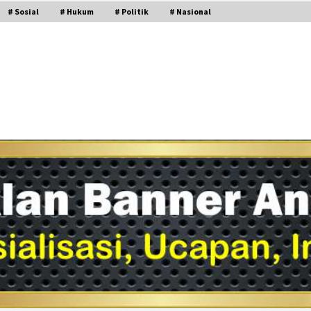
# Sosial
# Hukum
# Politik
# Nasional