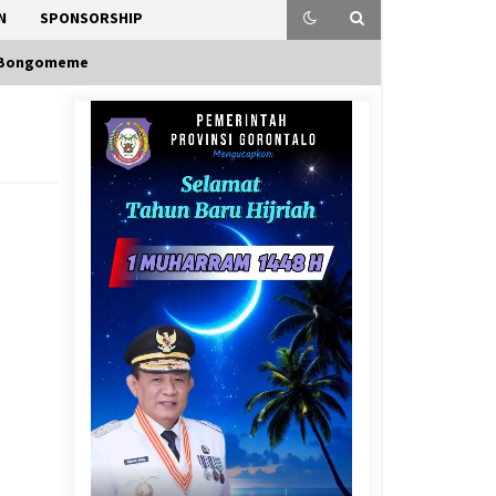
N
SPONSORSHIP
 Bongomeme