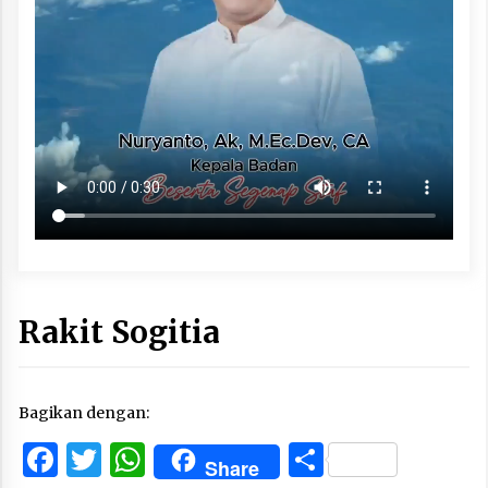
Rakit Sogitia
Bagikan dengan:
Facebook
Twitter
WhatsApp
Share
Share