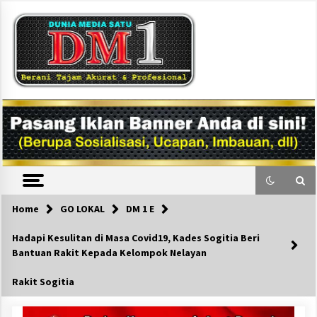
Skip
to
content
DM1
Home
GO LOKAL
DM 1 E
Hadapi Kesulitan di Masa Covid19, Kades Sogitia Beri
Bantuan Rakit Kepada Kelompok Nelayan
Rakit Sogitia